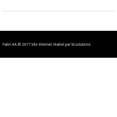
Fabri-KA © 2017
Site Internet réalisé
par bl.solutions